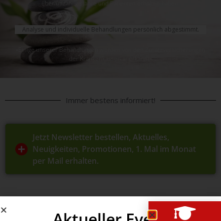
über unzählige Jahre und Patienten erhalten haben.
Analyse und individuelle Behandlungen persönlich abgestimmt.
«Einige unserer Behandlungen werden von den Zusatzversicherungen
der Krankenkassen anerkannt»
Immer bestens informiert!
Jetzt Newsletter bestellen, Aktuelles,
Neuigkeiten, Promotionen, 1. Mal im Monat
per Mail erhalten.
Aktueller Event