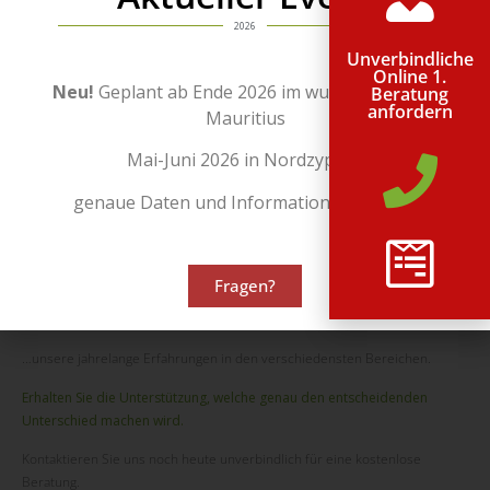
2026
Unverbindliche
Online 1.
Neu!
Geplant ab Ende 2026 im wunderschönen
Beratung
anfordern
Mauritius
Mai-Juni 2026 in Nordzypern
genaue Daten und Informationen folgen!
Fragen?
Nutzen Sie...
…unsere jahrelange Erfahrungen in den verschiedensten Bereichen.
Erhalten Sie die
Unterstützung
, welche genau den entscheidenden
Unterschied machen wird.
Kontaktieren Sie uns noch heute unverbindlich für eine kostenlose
Beratung.