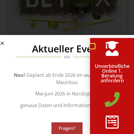
Aktueller Event
Nutzen Sie...
2026
…unsere jahrelange Erfahrungen in den verschiedensten Bereichen.
Unverbindliche
Online 1.
Neu!
Geplant ab Ende 2026 im wunderschönen
Erhalten Sie die
Unterstützung
, welche genau den entscheidenden
Beratung
anfordern
Unterschied machen wird.
Mauritius
Kontaktieren Sie uns noch heute unverbindlich für eine kostenlose
Mai-Juni 2026 in Nordzypern
Beratung.
genaue Daten und Informationen folgen!
Beratung | Kontakt
Fragen?