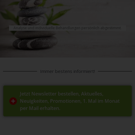
Profitieren Sie von unserem neuen und einzigartigen
Behandlugskonzepten, so wie der umfassenden Erfahrung die wir
über unzählige Jahre und Patienten erhalten haben.
Analyse und individuelle Behandlungen persönlich abgestimmt.
«Einige unserer Behandlungen werden von den Zusatzversicherungen
der Krankenkassen anerkannt»
Immer bestens informiert!
Jetzt Newsletter bestellen, Aktuelles,
Neuigkeiten, Promotionen, 1. Mal im Monat
per Mail erhalten.