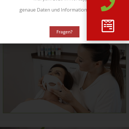
Rosacea
Hyperkeratose
genaue Daten und Informationen folgen!
Pruritus
Narben und Narbenkeloide
Fragen?