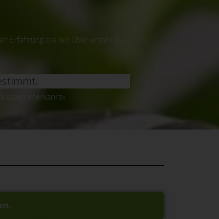
n Erfahrung die wir über unzählige
estimmt.
nkassen anerkannt»
en.