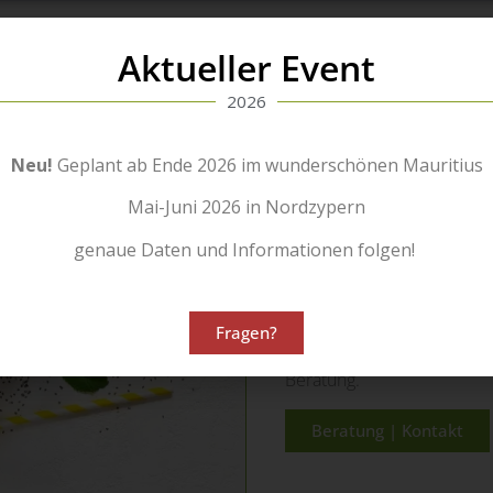
Aktueller Event
2026
Nutzen Si
Neu!
Geplant ab Ende 2026 im wunderschönen Mauritius
Mai-Juni 2026 in Nordzypern
…unsere jahrelange Erfahr
genaue Daten und Informationen folgen!
Erhalten Sie die
Unterstü
Unterschied machen wird
Fragen?
Kontaktieren Sie uns noch 
Beratung.
Beratung | Kontakt