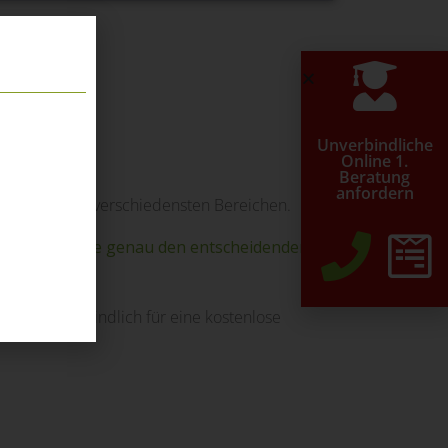
e...
Unverbindliche
Online 1.
Beratung
anfordern
ungen in den verschiedensten Bereichen.
tzung
, welche genau den entscheidenden
.
heute unverbindlich für eine kostenlose