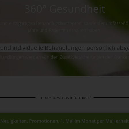
360° Gesundheit
 und einzigartigen Behandlugskonzepten, so wie der umfassende
Jahre und Patienten erhalten haben.
 und individuelle Behandlungen persönlich abg
ehandlungen werden von den Zusatzversicherungen der Kranke
Immer bestens informiert!
s, Neuigkeiten, Promotionen, 1. Mal im Monat per Mail erhalt