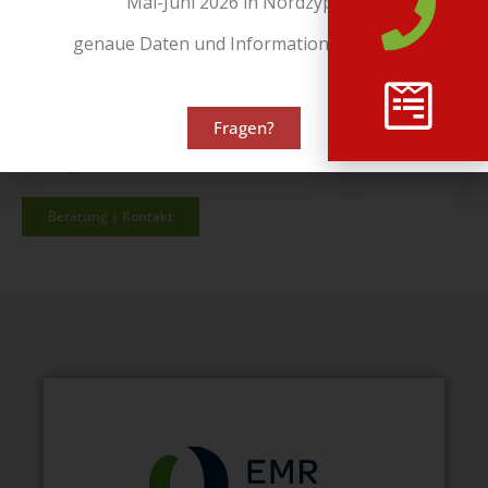
Mai-Juni 2026 in Nordzypern
genaue Daten und Informationen folgen!
…unsere jahrelange Erfahrungen in den verschiedensten Bereichen.
Erhalten Sie die
Unterstützung
, welche genau den entscheidenden
Unterschied machen wird.
Fragen?
Kontaktieren Sie uns noch heute unverbindlich für eine kostenlose
Beratung.
Beratung | Kontakt